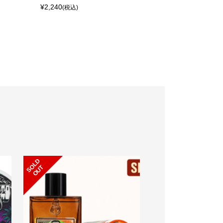
¥2,240
(税込)
S
L
D
O
U
S
L
D
O
U
O
T
O
T