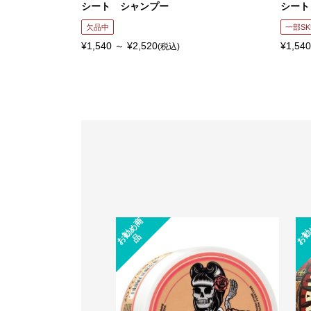
シート シャンプー
シート
欠品中
一部SK
¥1,540 ～ ¥2,520
¥1,540
(税込)
お
勧
め
商
品