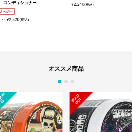
 コンディショナー
¥2,240
(税込)
U 欠品中
 ～ ¥2,520
(税込)
オススメ商品
1
2
3
お
勧
め
商
S
L
D
O
U
O
T
品