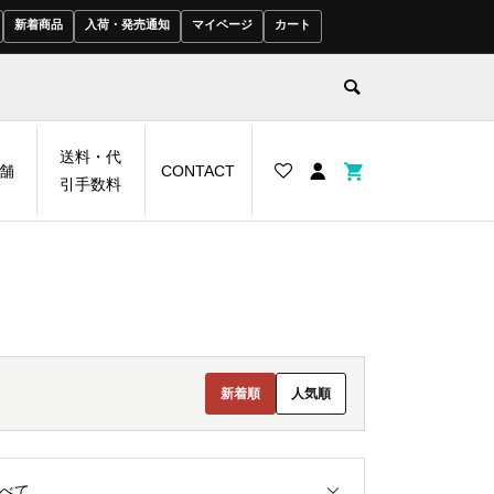
新着商品
入荷・発売通知
マイページ
カート
送料・代
舗
CONTACT
引手数料
新着順
人気順
べて