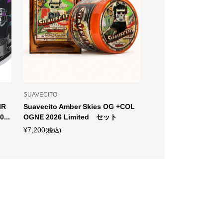
SUAVECITO
SUAVECITO
IR
Suavecito Amber Skies OG +COL
Suavecito Amber Ski
...
OGNE 2026 Limited セット
026 limited
¥7,200
¥4,600
(税込)
(税込)