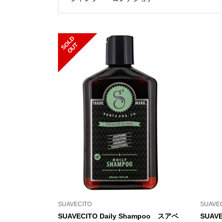
S
L
D
O
U
O
T
SUAVECITO
SUAVE
SUAVECITO Daily Shampoo スアベ
SUAV