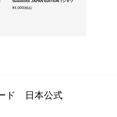
e
Suavecito JAPAN EDITION Tシャツ
SUAVECITO MEN’S 
16oz
¥4,000
(税込)
¥2,300
(税込)
ポマード 日本公式