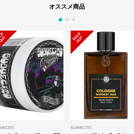
オススメ商品
1
2
3
S
L
D
O
U
S
L
D
O
U
O
T
O
T
ECITO
SUAVECITO