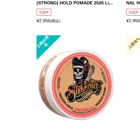
(STRONG) HOLD POMADE 2026 Li...
NAL H
欠品中
欠品中
¥2,950
¥2,950
(税込)
お
勧
め
商
入荷待
品