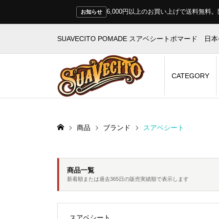
6,000円以上のお買い上げで送料無
お知らせ
SUAVECITO POMADE スアベシートポマード 日
CATEGORY
商品
ブランド
スアベシート
商品一覧
新着順または過去365日の販売実績順で表示します
スアベシート