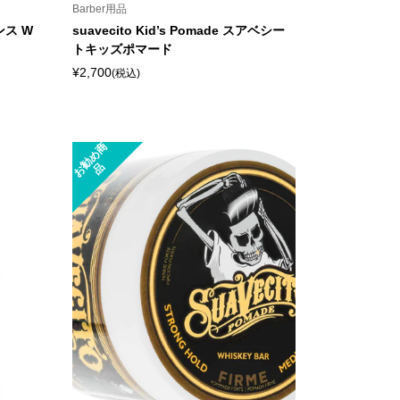
Barber用品
ンス W
suavecito Kid’s Pomade スアベシー
トキッズポマード
¥2,700
(税込)
お
勧
め
商
品