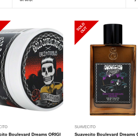
S
L
D
O
U
O
T
CITO
SUAVECITO
cito Boulevard Dreams ORIGI
Suavecito Boulevard Dreams 