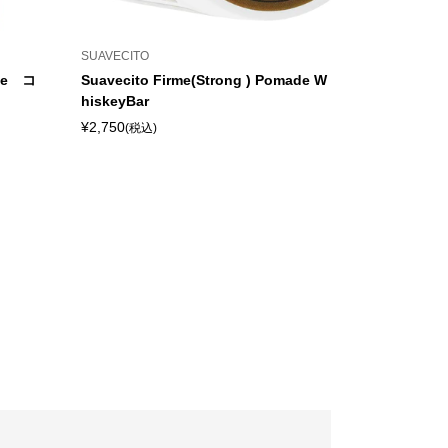
SUAVECITO
gne コ
Suavecito Firme(Strong ) Pomade W
hiskeyBar
¥2,750
(税込)