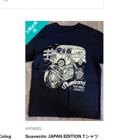
お
勧
め
商
品
APPAREL
Colog
Suavecito JAPAN EDITION Tシャツ