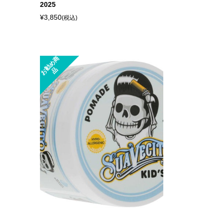
2025
¥3,850
(税込)
お
勧
め
商
品