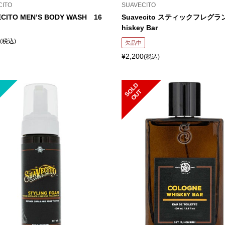
CITO
SUAVECITO
CITO MEN’S BODY WASH 16
Suavecito スティックフレグラ
hiskey Bar
(税込)
欠品中
¥2,200
(税込)
S
L
D
O
U
O
T