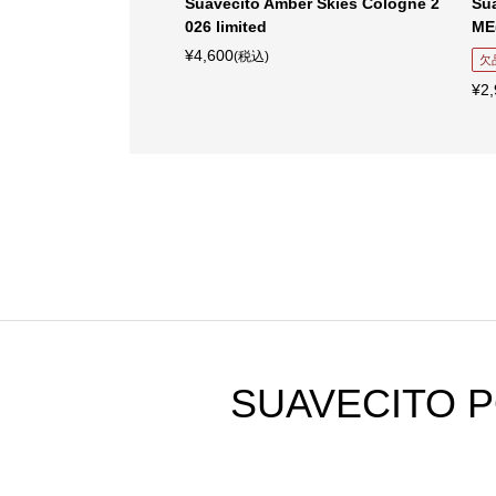
irme Gel ジェル
Suavecito Amber Skies Cologne 2
Suav
026 limited
ME(
¥4,600
(税込)
欠品
¥2,9
SUAVECIT