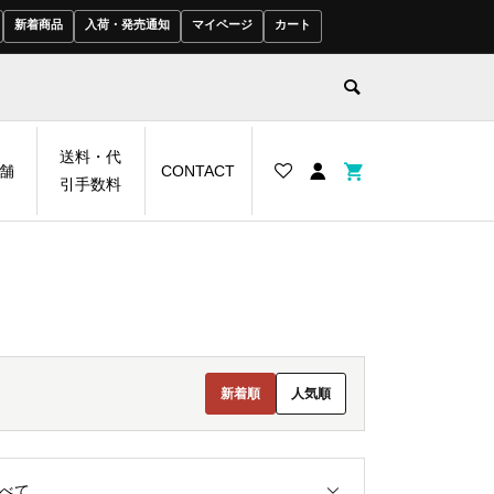
新着商品
入荷・発売通知
マイページ
カート
送料・代
舗
CONTACT
引手数料
新着順
人気順
べて