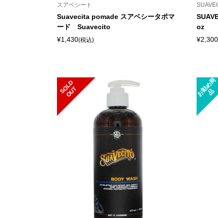
スアベシート
SUAVE
Suavecita pomade スアベシータポマ
SUAVE
ード Suavecito
oz
¥1,430
¥2,300
(税込)
お
勧
め
商
S
L
D
O
U
O
T
品