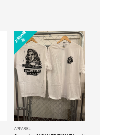
お
勧
め
商
入荷待ち
品
APPAREL
SUAVECITO